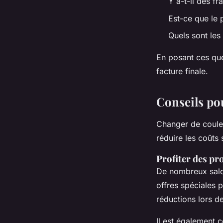
Y a-t-il des fr
Est-ce que le p
Quels sont les 
En posant ces que
facture finale.
Conseils po
Changer de couleu
réduire les coûts
Profiter des pr
De nombreux salo
offres spéciales p
réductions lors d
Il est également 