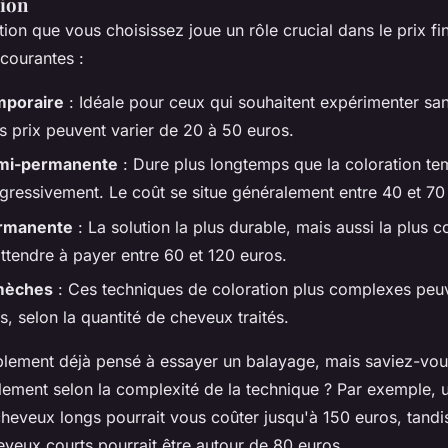
tion
ion que vous choisissez joue un rôle crucial dans le prix fin
courantes :
mporaire
: Idéale pour ceux qui souhaitent expérimenter s
s prix peuvent varier de 20 à 50 euros.
emi-permanente
: Dure plus longtemps que la coloration te
ressivement. Le coût se situe généralement entre 40 et 70
ermanente
: La solution la plus durable, mais aussi la plus 
tendre à payer entre 60 et 120 euros.
mèches
: Ces techniques de coloration plus complexes peuv
s, selon la quantité de cheveux traités.
lement déjà pensé à essayer un balayage, mais saviez-vous
lement selon la complexité de la technique ? Par exemple, 
heveux longs pourrait vous coûter jusqu'à 150 euros, tand
heveux courts pourrait être autour de 80 euros.