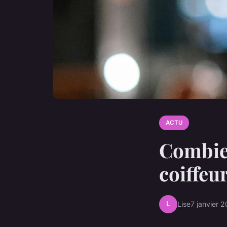
ACTU
Combien
coiffeu
L
Lise
7 janvier 