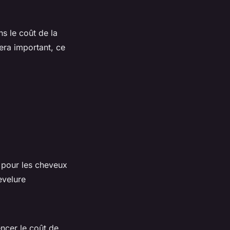
s le coût de la
sera important, ce
s pour les cheveux
evelure
ncer le coût de