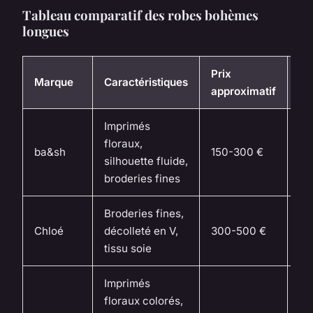
Tableau comparatif des robes bohèmes
longues
Prix
Marque
Caractéristiques
Oc
approximatif
Imprimés
So
floraux,
ba&sh
150-300 €
év
silhouette fluide,
fo
broderies fines
Broderies fines,
So
Chloé
décolleté en V,
300-500 €
év
tissu soie
fo
Imprimés
floraux colorés,
Jo