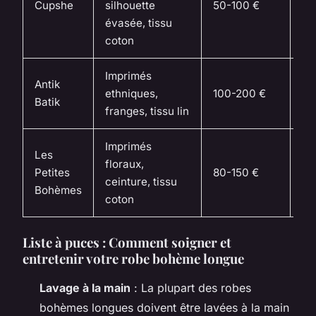
Cupshe
silhouette
50-100 €
dé
évasée, tissu
ét
coton
Imprimés
Jo
Antik
ethniques,
100-200 €
dé
Batik
franges, tissu lin
ét
Imprimés
Les
Jo
floraux,
Petites
80-150 €
dé
ceinture, tissu
Bohèmes
ét
coton
Liste à puces : Comment soigner et
entretenir votre robe bohème longue
Lavage à la main
: La plupart des robes
bohèmes longues doivent être lavées à la main