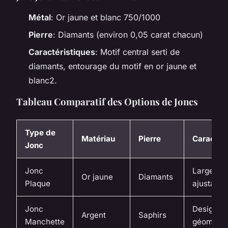
Métal
: Or jaune et blanc 750/1000
Pierre
: Diamants (environ 0,05 carat chacun)
Caractéristiques
: Motif central serti de
diamants, entourage du motif en or jaune et
blanc2.
Tableau Comparatif des Options de Joncs
Type de
Matériau
Pierre
Caractér
Jonc
Jonc
Largeur
Or jaune
Diamants
Plaque
ajustable
Jonc
Design
Argent
Saphirs
Manchette
géométri