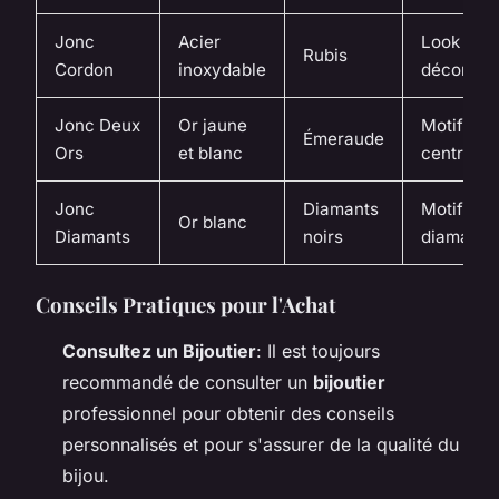
Jonc
Acier
Look
Rubis
Cordon
inoxydable
décontra
Jonc Deux
Or jaune
Motif circ
Émeraude
Ors
et blanc
central
Jonc
Diamants
Motif pav
Or blanc
Diamants
noirs
diamants
Conseils Pratiques pour l'Achat
Consultez un Bijoutier
: Il est toujours
recommandé de consulter un
bijoutier
professionnel pour obtenir des conseils
personnalisés et pour s'assurer de la qualité du
bijou.