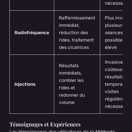
nécessaire
Raffermissement
Plus invasiv
immédiat,
plusieurs
Radiofréquence
réduction des
séances
rides, traitement
possibles, c
des cicatrices
élevé
Invasive,
Résultats
coûteuse,
immédiats,
résultats
combler les
Injections
temporaires,
rides et
visites
redonner du
régulières
volume
nécessaires
Témoignages et Expériences
Les témoignages des utilisateurs de la Méthode