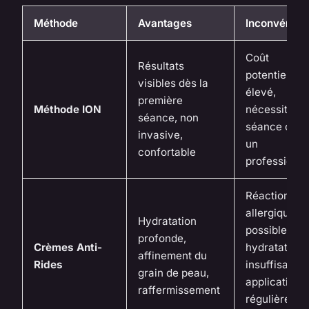
Méthode
Avantages
Inconvénien
Coût
Résultats
potentiellem
visibles dès la
élevé,
première
Méthode ION
nécessite u
séance, non
séance chez
invasive,
un
confortable
professionne
Réactions
allergiques
Hydratation
possibles,
profonde,
Crèmes Anti-
hydratation
affinement du
Rides
insuffisante,
grain de peau,
application
raffermissement
régulière